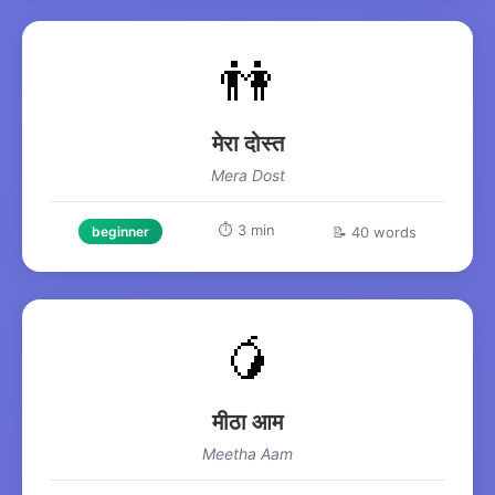
👫
मेरा दोस्त
Mera Dost
⏱️ 3 min
📝 40 words
beginner
🥭
मीठा आम
Meetha Aam