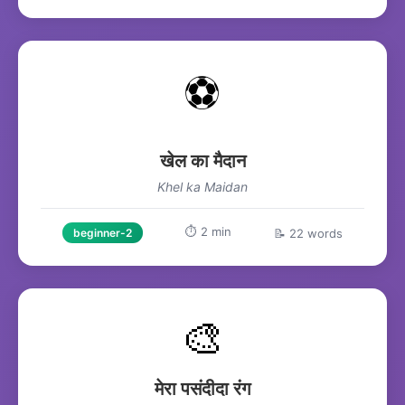
⚽
खेल का मैदान
Khel ka Maidan
⏱️ 2 min
📝 22 words
beginner-2
🎨
मेरा पसंदीदा रंग