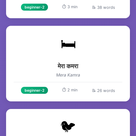
⏱️ 3 min
📝 38 words
beginner-2
🛏️
मेरा कमरा
Mera Kamra
⏱️ 2 min
📝 26 words
beginner-2
🐦