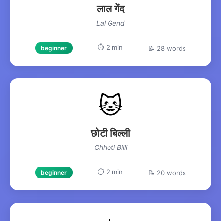
लाल गेंद
Lal Gend
⏱️ 2 min
📝 28 words
beginner
🐱
छोटी बिल्ली
Chhoti Billi
⏱️ 2 min
📝 20 words
beginner