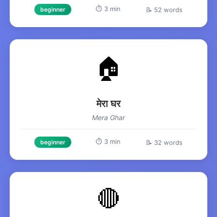
⏱️ 3 min
📝 52 words
beginner
🏠
मेरा घर
Mera Ghar
⏱️ 3 min
📝 32 words
beginner
🔴