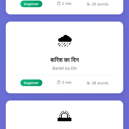
⏱️ 2 min
📝 26 words
beginner
🌧️
बारिश का दिन
Barish ka Din
⏱️ 3 min
📝 38 words
beginner
🌅