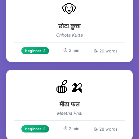
🐶
छोटा कुत्ता
Chhota Kutta
⏱️ 2 min
📝 29 words
beginner-2
🍎🍌
मीठा फल
Meetha Phal
⏱️ 2 min
📝 28 words
beginner-2