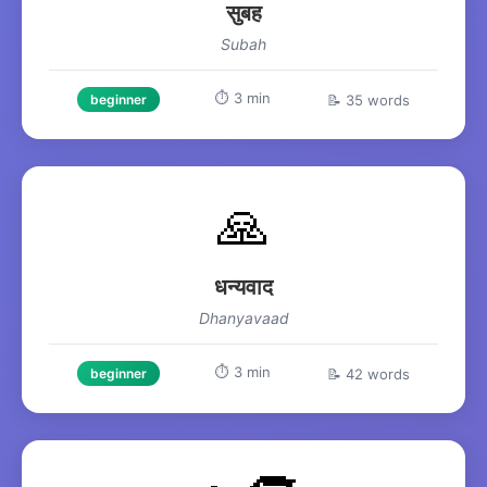
सुबह
Subah
⏱️ 3 min
📝 35 words
beginner
🙏
धन्यवाद
Dhanyavaad
⏱️ 3 min
📝 42 words
beginner