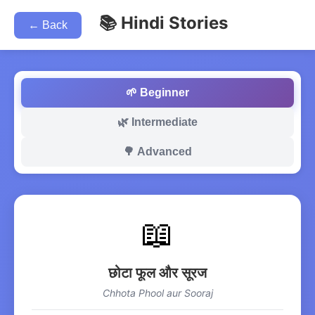
📚 Hindi Stories
← Back
🌱 Beginner
🌿 Intermediate
🌳 Advanced
📖
छोटा फूल और सूरज
Chhota Phool aur Sooraj