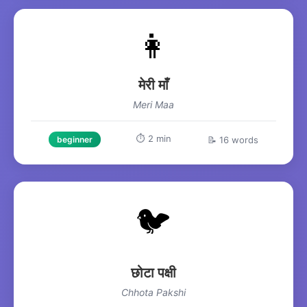
👩
मेरी माँ
Meri Maa
⏱️ 2 min
📝 16 words
beginner
🐦
छोटा पक्षी
Chhota Pakshi