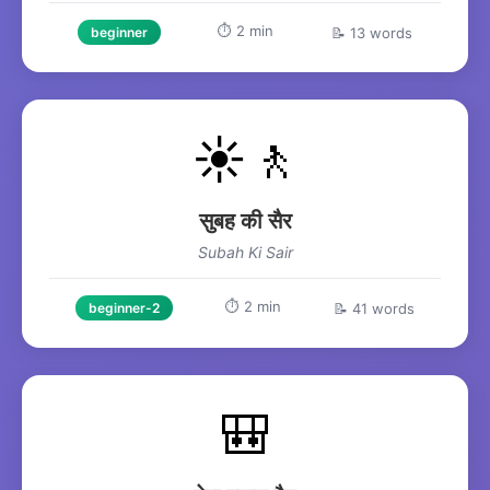
⏱️ 2 min
📝 13 words
beginner
☀️🚶
सुबह की सैर
Subah Ki Sair
⏱️ 2 min
📝 41 words
beginner-2
🎒