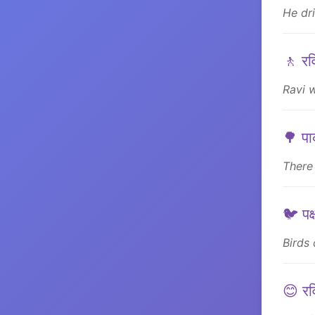
He dr
🚶 रवि
Ravi w
🌳 पार
There 
🐦 पक्
Birds 
😊 रव