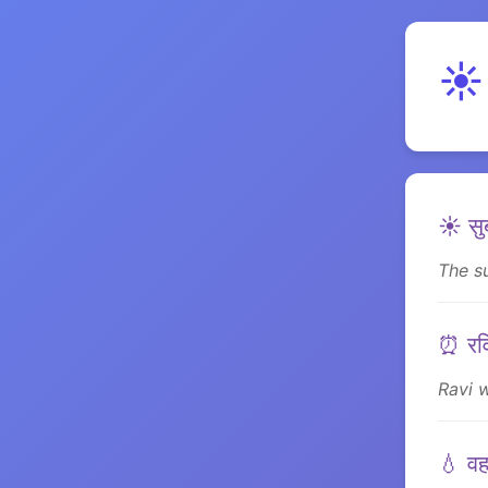
☀️
☀️ सु
The su
⏰ रवि
Ravi 
💧 वह